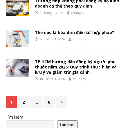
Trường hợp không phải đăng ký hộ kinh
doanh cá thể theo quy định
2 Tháng 4, 2026
chungnv
Thế nào là hóa đơn điện tử hợp pháp?
26 Tháng 3, 2026
chungnv
TP.HCM hướng dẫn đăng ký người phụ
thuộc năm 2026: Quy trình thực hiện và
lưu ý về giảm trừ gia cảnh
18 Tháng 3, 2026
chungnv
1
2
…
8
»
Tìm kiếm
Tìm kiếm