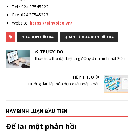
Tel : 024.37545222
Fax: 024.37545223
Website:
https://einvoice.vn/
HÓA ĐƠN ĐẦU RA
QUẢN LÝ HÓA ĐƠN ĐẦU RA
TRƯỚC ĐÓ
Thuế tiêu thụ đặc biệt là gì? Quy định mới nhất 2025
TIẾP THEO
Hướng dẫn lập hóa đơn xuất nhập khẩu
HÃY BÌNH LUẬN ĐẦU TIÊN
Để lại một phản hồi