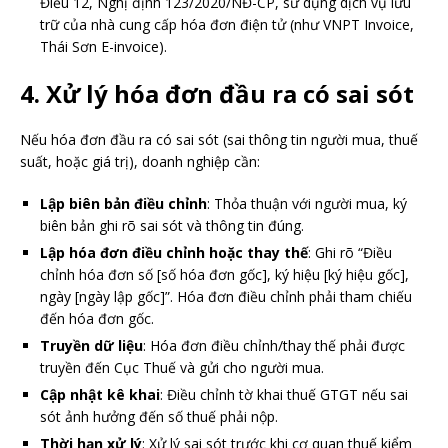
Điều 12, Nghị định 123/2020/NĐ-CP, sử dụng dịch vụ lưu
trữ của nhà cung cấp hóa đơn điện tử (như VNPT Invoice,
Thái Sơn E-invoice).
4.
Xử lý hóa đơn đầu ra có sai sót
Nếu hóa đơn đầu ra có sai sót (sai thông tin người mua, thuế
suất, hoặc giá trị), doanh nghiệp cần:
Lập biên bản điều chỉnh
: Thỏa thuận với người mua, ký
biên bản ghi rõ sai sót và thông tin đúng.
Lập hóa đơn điều chỉnh hoặc thay thế
: Ghi rõ “Điều
chỉnh hóa đơn số [số hóa đơn gốc], ký hiệu [ký hiệu gốc],
ngày [ngày lập gốc]”. Hóa đơn điều chỉnh phải tham chiếu
đến hóa đơn gốc.
Truyền dữ liệu
: Hóa đơn điều chỉnh/thay thế phải được
truyền đến Cục Thuế và gửi cho người mua.
Cập nhật kê khai
: Điều chỉnh tờ khai thuế GTGT nếu sai
sót ảnh hưởng đến số thuế phải nộp.
Thời hạn xử lý
: Xử lý sai sót trước khi cơ quan thuế kiểm