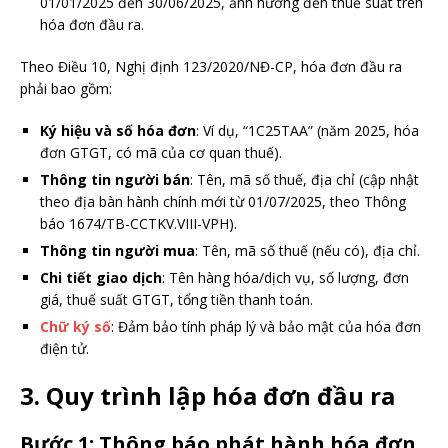
01/01/2025 đến 30/06/2025, ảnh hưởng đến thuế suất trên
hóa đơn đầu ra.
Theo Điều 10, Nghị định 123/2020/NĐ-CP, hóa đơn đầu ra
phải bao gồm:
Ký hiệu và số hóa đơn
: Ví dụ, “1C25TAA” (năm 2025, hóa
đơn GTGT, có mã của cơ quan thuế).
Thông tin người bán
: Tên, mã số thuế, địa chỉ (cập nhật
theo địa bàn hành chính mới từ 01/07/2025, theo Thông
báo 1674/TB-CCTKV.VIII-VPH).
Thông tin người mua
: Tên, mã số thuế (nếu có), địa chỉ.
Chi tiết giao dịch
: Tên hàng hóa/dịch vụ, số lượng, đơn
giá, thuế suất GTGT, tổng tiền thanh toán.
Chữ ký số
: Đảm bảo tính pháp lý và bảo mật của hóa đơn
điện tử.
3.
Quy trình lập hóa đơn đầu ra
Bước 1:
Thông báo phát hành hóa đơn