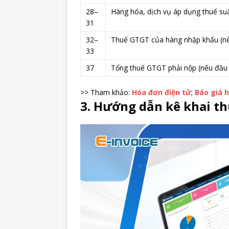
28–
Hàng hóa, dịch vụ áp dụng thuế suấ
31
32–
Thuế GTGT của hàng nhập khẩu (nế
33
37
Tổng thuế GTGT phải nộp (nếu đầu 
>> Tham khảo:
Hóa đơn điện tử
;
Báo giá 
3. Hướng dẫn kê khai th