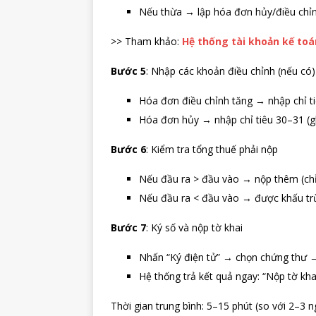
Nếu thừa → lập hóa đơn hủy/điều chỉnh
>> Tham khảo:
Hệ thống tài khoản kế to
Bước 5
: Nhập các khoản điều chỉnh (nếu có)
Hóa đơn điều chỉnh tăng → nhập chỉ t
Hóa đơn hủy → nhập chỉ tiêu 30–31 (g
Bước 6
: Kiểm tra tổng thuế phải nộp
Nếu đầu ra > đầu vào → nộp thêm (chỉ 
Nếu đầu ra < đầu vào → được khấu trừ
Bước 7
: Ký số và nộp tờ khai
Nhấn “Ký điện tử” → chọn chứng thư →
Hệ thống trả kết quả ngay: “Nộp tờ kha
Thời gian trung bình: 5–15 phút (so với 2–3 n