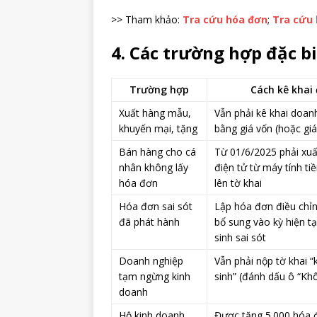
>> Tham khảo:
Tra cứu hóa đơn
;
Tra cứu 
4. Các trường hợp đặc bi
Trường hợp
Cách kê khai 
Xuất hàng mẫu,
Vẫn phải kê khai doan
khuyến mại, tặng
bằng giá vốn (hoặc giá
Bán hàng cho cá
Từ 01/6/2025 phải xu
nhân không lấy
điện tử từ máy tính t
hóa đơn
lên tờ khai
Hóa đơn sai sót
Lập hóa đơn điều chỉ
đã phát hành
bổ sung vào kỳ hiện tạ
sinh sai sót
Doanh nghiệp
Vẫn phải nộp tờ khai 
tạm ngừng kinh
sinh” (đánh dấu ô “Khô
doanh
Hộ kinh doanh
Được tặng 5.000 hóa 