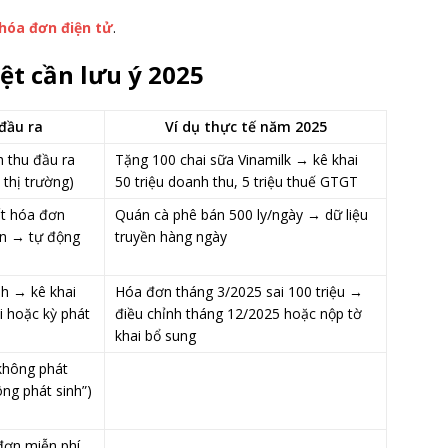
hóa đơn điện tử
.
ệt cần lưu ý 2025
đầu ra
Ví dụ thực tế năm 2025
h thu đầu ra
Tặng 100 chai sữa Vinamilk → kê khai
 thị trường)
50 triệu doanh thu, 5 triệu thuế GTGT
ất hóa đơn
Quán cà phê bán 500 ly/ngày → dữ liệu
iền → tự động
truyền hàng ngày
nh → kê khai
Hóa đơn tháng 3/2025 sai 100 triệu →
i hoặc kỳ phát
điều chỉnh tháng 12/2025 hoặc nộp tờ
khai bổ sung
“không phát
ng phát sinh”)
đơn miễn phí