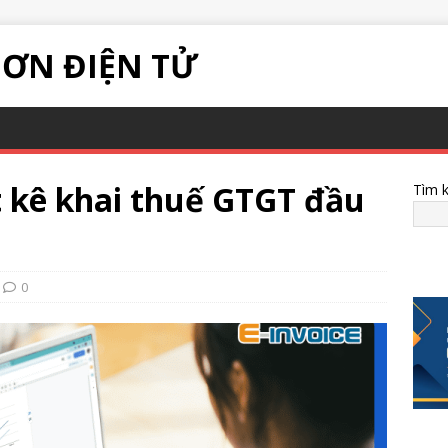
ĐƠN ĐIỆN TỬ
t kê khai thuế GTGT đầu
Tìm 
0