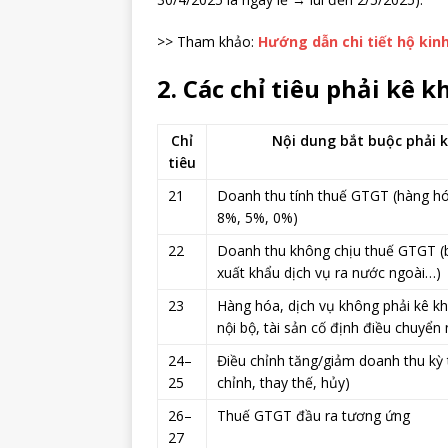
>> Tham khảo:
Hướng dẫn chi tiết hộ kin
2. Các chỉ tiêu phải kê k
Chỉ
Nội dung bắt buộc phải 
tiêu
21
Doanh thu tính thuế GTGT (hàng hó
8%, 5%, 0%)
22
Doanh thu không chịu thuế GTGT (b
xuất khẩu dịch vụ ra nước ngoài…)
23
Hàng hóa, dịch vụ không phải kê kh
nội bộ, tài sản cố định điều chuyển 
24–
Điều chỉnh tăng/giảm doanh thu kỳ 
25
chỉnh, thay thế, hủy)
26–
Thuế GTGT đầu ra tương ứng
27