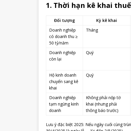
1. Thời hạn kê khai thuế
Đối tượng
Kỳ kê khai
Doanh nghiệp
Tháng
có doanh thu ≥
50 tỷ/năm
Doanh nghiệp
Quý
còn lại
Hộ kinh doanh
Quý
chuyển sang kê
khai
Doanh nghiệp
Không phải nộp tờ
tạm ngừng kinh
khai (nhưng phải
doanh
thông báo trước)
Lưu ý đặc biệt 2025: Nếu ngày cuối cùng trùng
30/4/2025 là ngày lễ → lùi đến 2/5/2025).