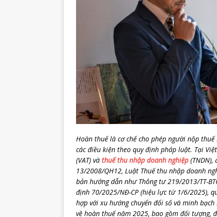
Hoàn thuế là cơ chế cho phép người nộp thuế 
các điều kiện theo quy định pháp luật. Tại Vi
(VAT) và
thuế thu nhập doanh nghiệp
(TNDN), đ
13/2008/QH12, Luật Thuế thu nhập doanh ngh
bản hướng dẫn như Thông tư 219/2013/TT-BTC 
định 70/2025/NĐ-CP (hiệu lực từ 1/6/2025), 
hợp với xu hướng chuyển đổi số và minh bạch hó
về hoàn thuế năm 2025, bao gồm đối tượng, điề