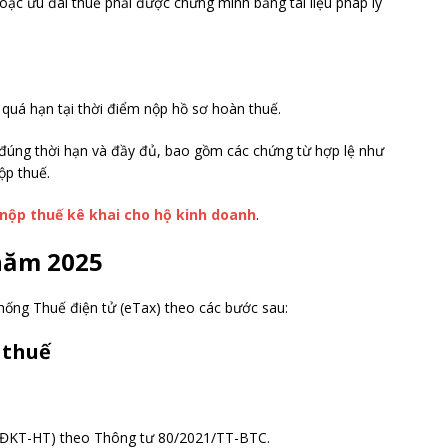
ặc ưu đãi thuế phải được chứng minh bằng tài liệu pháp lý
quá hạn tại thời điểm nộp hồ sơ hoàn thuế.
đúng thời hạn và đầy đủ, bao gồm các chứng từ hợp lệ như
ộp thuế.
 nộp thuế kê khai cho hộ kinh doanh
.
 năm 2025
hống Thuế điện tử (eTax) theo các bước sau:
 thuế
/ĐKT-HT) theo Thông tư 80/2021/TT-BTC.