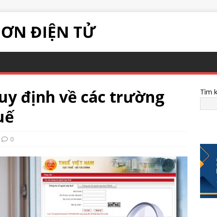
ĐƠN ĐIỆN TỬ
uy định về các trường
Tìm 
uế
0