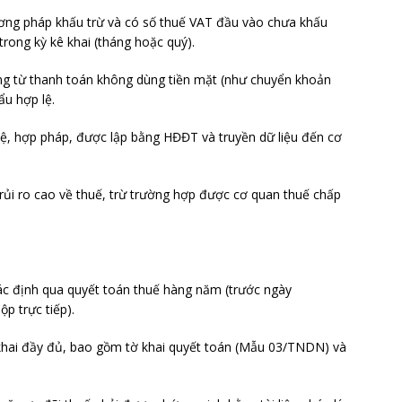
ng pháp khấu trừ và có số thuế VAT đầu vào chưa khấu
 trong kỳ kê khai (tháng hoặc quý).
g từ thanh toán không dùng tiền mặt (như chuyển khoản
u hợp lệ.
ệ, hợp pháp, được lập bằng HĐĐT và truyền dữ liệu đến cơ
ủi ro cao về thuế, trừ trường hợp được cơ quan thuế chấp
c định qua quyết toán thuế hàng năm (trước ngày
p trực tiếp).
khai đầy đủ, bao gồm tờ khai quyết toán (Mẫu 03/TNDN) và