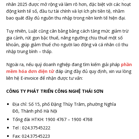
nhân 2025 được mở rộng và làm rõ hơn, đặc biệt với các hoạt
động kinh tế số, đầu tư tài chính và lợi ích phi tiền tệ, nhằm
bao quát đầy đủ nguồn thu nhập trong nền kinh tế hiện đại.
Tuy nhiên, Luật cũng cân bằng bằng cách tăng mức giảm trừ
gia cảnh, rút gọn bậc thuế, nâng ngưỡng chịu thuế một số
khoản, giúp giảm thuế cho người lao động và cá nhân có thu
nhập trung bình – thấp.
Ngoài ra, nếu quý doanh nghiệp đang tìm kiếm giải pháp
phần
mềm hóa đơn điện tử
đáp ứng đầy đủ quy định, xin vui lòng
liên hệ E-invoice để nhận được tư vấn:
CÔNG TY PHÁT TRIỂN CÔNG NGHỆ THÁI SƠN
Địa chỉ:
Số 15, phố Đặng Thùy Trâm, phường Nghĩa
Đô
,
Thành phố Hà Nội
Tổng đài HTKH: 1900 4767 – 1900 4768
Tel : 024.37545222
Fax: 024.37545223