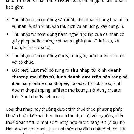
khoản 1 Điều 3 Luật Thuế TNCN 2025, thu nhập từ kinh doanh
bao gồm:
Thu nhập từ hoạt động sản xuất, kinh doanh hàng hóa, dịch
vụ (bán lẻ, sản xuất, vận tải, dịch vụ ăn uống, xây dựng…).
Thu nhập từ hoạt động hành nghề độc lập của cá nhân có
giấy phép hoặc chứng chỉ hành nghề (bác sĩ, luật sư, kế
toán, kiến trúc sư…).
Thu nhập từ hoạt động đại lý, môi giới, hợp tác kinh doanh
với tổ chức.
Đặc biệt, Luật mới bổ sung rõ
thu nhập từ kinh doanh
thương mại điện tử, kinh doanh dựa trên nền tảng số
(bán hàng online qua Shopee, Lazada, TikTok Shop, kinh
doanh dropshipping, affiliate marketing, nội dung creator
trên YouTube/Facebook…).
Loại thu nhập này thường được tính thuế theo phương pháp
khoán hoặc kê khai theo doanh thu thực tế, với ngưỡng miễn
thuế doanh thu ở một số trường hợp được nâng lên (ví dụ: hộ
kinh doanh có doanh thu dưới mức quy định nhất định có thể