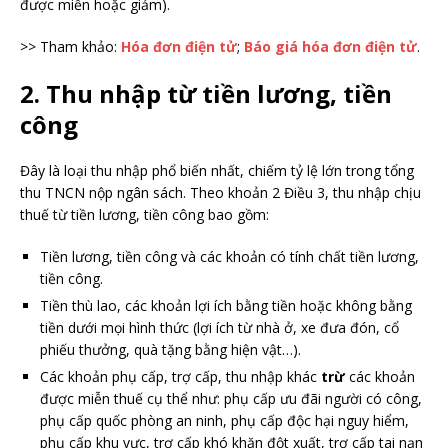
được miễn hoặc giảm).
>> Tham khảo:
Hóa đơn điện tử
;
Báo giá hóa đơn điện tử
.
2. Thu nhập từ tiền lương, tiền
công
Đây là loại thu nhập phổ biến nhất, chiếm tỷ lệ lớn trong tổng
thu TNCN nộp ngân sách. Theo khoản 2 Điều 3, thu nhập chịu
thuế từ tiền lương, tiền công bao gồm:
Tiền lương, tiền công và các khoản có tính chất tiền lương,
tiền công.
Tiền thù lao, các khoản lợi ích bằng tiền hoặc không bằng
tiền dưới mọi hình thức (lợi ích từ nhà ở, xe đưa đón, cổ
phiếu thưởng, quà tặng bằng hiện vật…).
Các khoản phụ cấp, trợ cấp, thu nhập khác
trừ
các khoản
được miễn thuế cụ thể như: phụ cấp ưu đãi người có công,
phụ cấp quốc phòng an ninh, phụ cấp độc hại nguy hiểm,
phụ cấp khu vực, trợ cấp khó khăn đột xuất, trợ cấp tai nạn