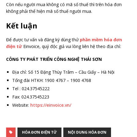
Còn nếu người mua không có mã số thuế thì trên hóa đơn
không phải thể hiện mã số thuế người mua.
Kết luận
Để được tư vấn và đăng ký dùng thử
phần mềm hóa đơn
điện tử
Einvoice, quý độc giả vui lòng liên hệ theo địa chỉ:
CÔNG TY PHÁT TRIỂN CÔNG NGHỆ THÁI SƠN
Địa chỉ: Số 15 Đặng Thùy Trâm – Cầu Giấy – Hà Nội
Tổng đài HTKH: 1900 4767 – 1900 4768
Tel : 024.37545222
Fax: 024.37545223
Website:
https://einvoice.vn/
HÓA ĐƠN ĐIỆN TỬ
NỘI DUNG HÓA ĐƠN