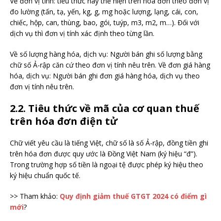
Về đơn vị tính: tiêu thức này thể hiện trên hóa đơn theo đơn vị
đo lường (tấn, tạ, yến, kg, g, mg hoặc lượng, lạng, cái, con,
chiếc, hộp, can, thùng, bao, gói, tuýp, m3, m2, m…). Đối với
dịch vụ thì đơn vị tính xác định theo từng lần.
Về số lượng hàng hóa, dịch vụ: Người bán ghi số lượng bằng
chữ số Ả-rập căn cứ theo đơn vị tính nêu trên. Về đơn giá hàng
hóa, dịch vụ: Người bán ghi đơn giá hàng hóa, dịch vụ theo
đơn vị tính nêu trên.
2.2. Tiêu thức về mã của cơ quan thuế
trên hóa đơn điện tử
Chữ viết yêu cầu là tiếng Việt, chữ số là số Ả-rập, đồng tiền ghi
trên hóa đơn được quy ước là Đồng Việt Nam (ký hiệu “đ”).
Trong trường hợp số tiền là ngoại tệ được phép ký hiệu theo
ký hiệu chuẩn quốc tế.
>> Tham khảo:
Quy định giảm thuế GTGT 2024 có điểm gì
mới
?