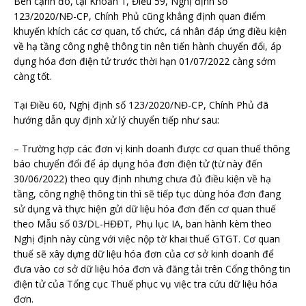
Bên cạnh đó, tại Khoản 1, Điều 59, Nghị định số
123/2020/NĐ-CP, Chính Phủ cũng khẳng định quan điểm
khuyến khích các cơ quan, tổ chức, cá nhân đáp ứng điều kiện
về hạ tầng công nghệ thông tin nên tiến hành chuyển đổi, áp
dụng hóa đơn điện tử trước thời hạn 01/07/2022 càng sớm
càng tốt.
Tại Điều 60, Nghị định số 123/2020/NĐ-CP, Chính Phủ đã
hướng dẫn quy định xử lý chuyển tiếp như sau:
– Trường hợp các đơn vị kinh doanh được cơ quan thuế thông
báo chuyển đổi để áp dụng hóa đơn điện tử (từ này đến
30/06/2022) theo quy định nhưng chưa đủ điều kiện về hạ
tầng, công nghệ thông tin thì sẽ tiếp tục dùng hóa đơn đang
sử dụng và thực hiện gửi dữ liệu hóa đơn đến cơ quan thuế
theo Mẫu số 03/DL-HĐĐT, Phụ lục IA, ban hành kèm theo
Nghị định này cùng với việc nộp tờ khai thuế GTGT. Cơ quan
thuế sẽ xây dựng dữ liệu hóa đơn của cơ sở kinh doanh để
đưa vào cơ sở dữ liệu hóa đơn và đăng tải trên Cổng thông tin
điện tử của Tổng cục Thuế phục vụ việc tra cứu dữ liệu hóa
đơn.