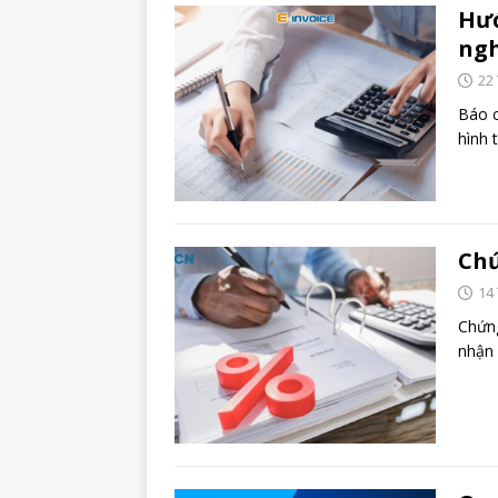
Hướ
ng
22
Báo c
hình 
Chứ
14
Chứng
nhận 